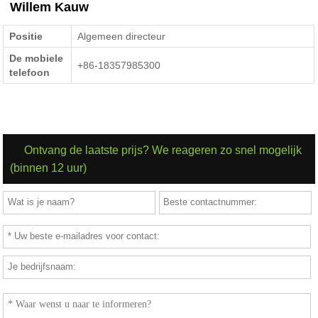
Willem Kauw
Positie
Algemeen directeur
De mobiele
+86-18357985300
telefoon
Ontvang de laatste prijs? We reageren zo snel mogelijk
(binnen 12 uur)