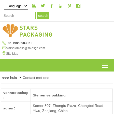







+86-19858983351

starsbiomass@salesgh.com

Site Map
To
>
naar huis
Contact met ons
vennootschap
Sterren verpakking
:
Kamer 807, Zhongfu Plaza, Chengbei Road,
adres :
Yiwu, Zhejiang, China